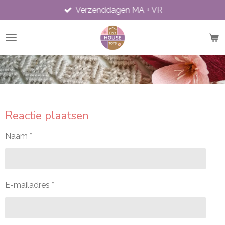
Verzenddagen MA + VR
Ga
direct
naar
de
hoofdinhoud
Reactie plaatsen
Naam *
E-mailadres *