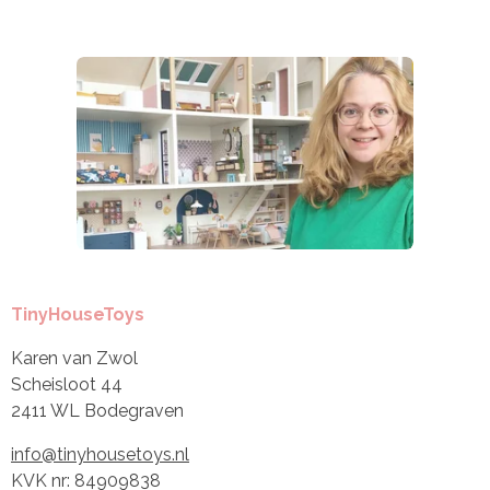
TinyHouseToys
Karen van Zwol
Scheisloot 44
2411 WL Bodegraven
info@tinyhousetoys.nl
KVK nr: 84909838