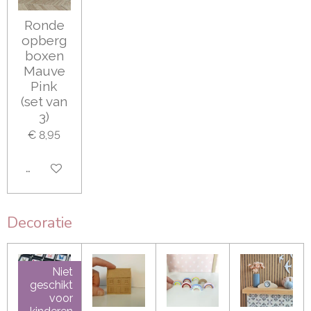
Ronde
opberg
boxen
Mauve
Pink
(set van
3)
€ 8,95
Houd mij op de hoogte
Decoratie
Niet
geschikt
voor