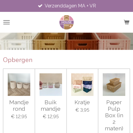
Verzenddagen MA + VR
Ga
direct
naar
de
hoofdinhoud
Opbergen
Mandje
Buik
Kratje
Paper
rond
mandje
Pulp
€ 3,95
Box (in
€ 12,95
€ 12,95
2
maten)