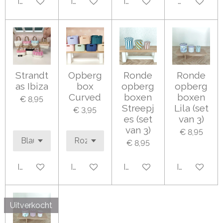
In winkelwagen
In winkelwagen
In winkelwagen
Houd mij op
Strandt
Opberg
Ronde
Ronde
as Ibiza
box
opberg
opberg
Curved
boxen
boxen
€ 8,95
Streepj
Lila (set
€ 3,95
es (set
van 3)
van 3)
€ 8,95
€ 8,95
In winkelwagen
In winkelwagen
In winkelwagen
In winkelwa
Uitverkocht