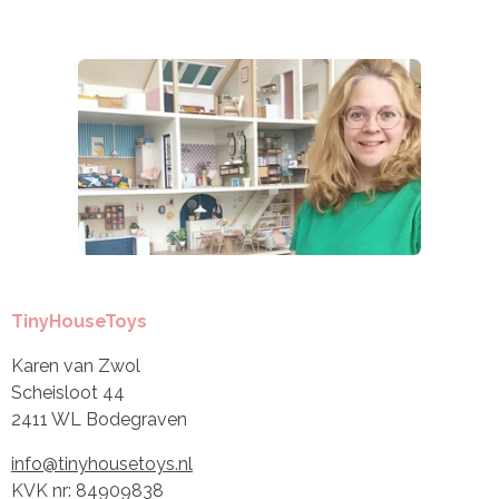
TinyHouseToys
Karen van Zwol
Scheisloot 44
2411 WL Bodegraven
info@tinyhousetoys.nl
KVK nr: 84909838