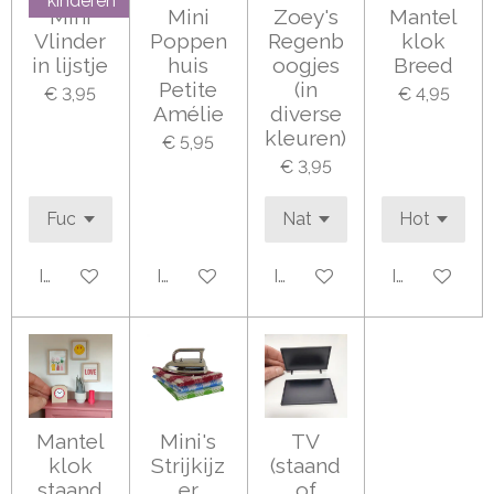
kinderen
Mini
Mini
Zoey's
Mantel
Vlinder
Poppen
Regenb
klok
in lijstje
huis
oogjes
Breed
Petite
(in
€ 3,95
€ 4,95
Amélie
diverse
kleuren)
€ 5,95
€ 3,95
In winkelwagen
In winkelwagen
In winkelwagen
In winkelwa
Mantel
Mini's
TV
klok
Strijkijz
(staand
staand
er
of