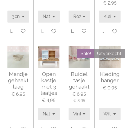
€ 2,95
In winkelwagen
In winkelwagen
In winkelwagen
In winkelwa
Sale!
Uitverkocht
Mandje
Open
Buidel
Kleding
gehaakt
kastje
tasje
hanger
laag
met 3
gehaakt
€ 0,95
laatjes
€ 6,95
€ 6,95
€ 4,95
€ 8,95