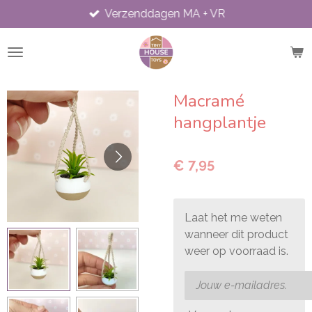
Verzenddagen MA + VR
Ga
direct
naar
de
hoofdinhoud
Macramé
hangplantje
€ 7,95
Laat het me weten
wanneer dit product
weer op voorraad is.