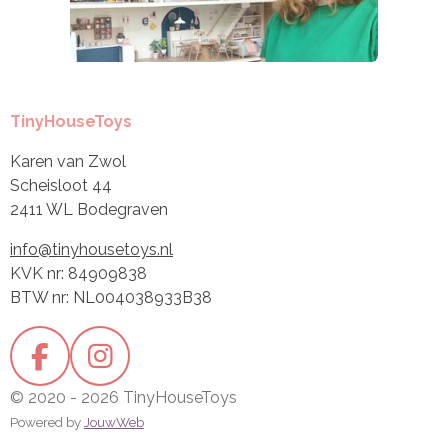
TinyHouseToys
Karen van Zwol
Scheisloot 44
2411 WL Bodegraven
info@tinyhousetoys.nl
KVK nr: 84909838
BTW nr: NL004038933B38
F
I
a
n
© 2020 - 2026 TinyHouseToys
c
s
Powered by
JouwWeb