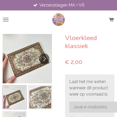
Verzenddagen MA + VR
Ga
direct
naar
de
hoofdinhoud
Vloerkleed
klassiek
€ 2,00
Laat het me weten
wanneer dit product
weer op voorraad is.