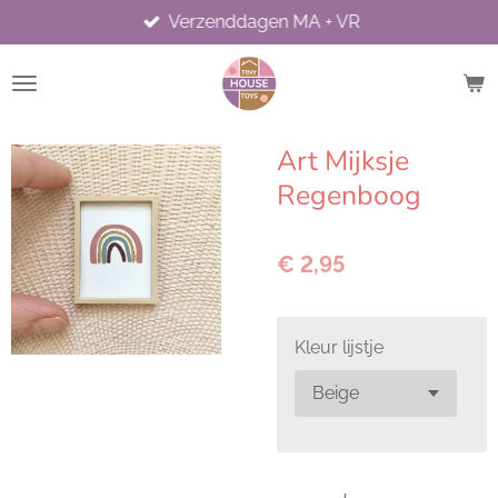
Verzenddagen MA + VR
Ga
direct
naar
de
hoofdinhoud
Art Mijksje
Regenboog
€ 2,95
Kleur lijstje