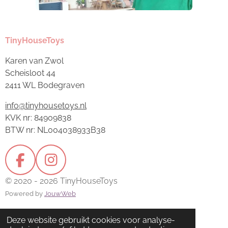
TinyHouseToys
Karen van Zwol
Scheisloot 44
2411 WL Bodegraven
info@tinyhousetoys.nl
KVK nr: 84909838
BTW nr: NL004038933B38
F
I
a
n
© 2020 - 2026 TinyHouseToys
c
s
Powered by
JouwWeb
e
t
Deze website gebruikt cookies voor analyse-
b
a