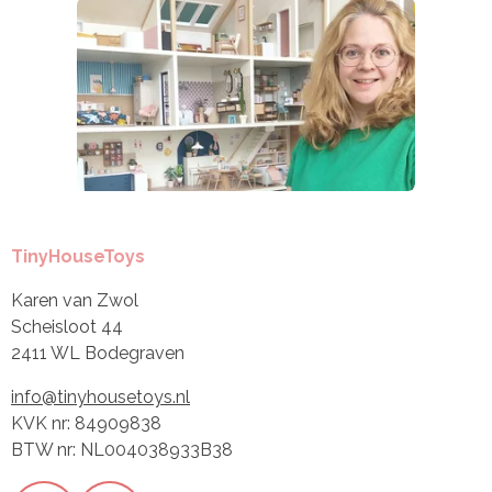
TinyHouseToys
Karen van Zwol
Scheisloot 44
2411 WL Bodegraven
info@tinyhousetoys.nl
KVK nr: 84909838
BTW nr: NL004038933B38