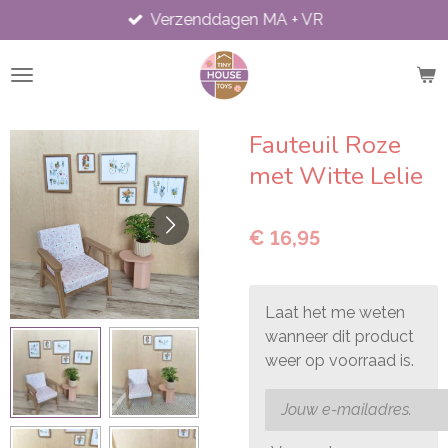
Verzenddagen MA + VR
Ga
direct
naar
de
hoofdinhoud
Fauteuil Roze
met Witte Lelie
€ 16,95
Laat het me weten
wanneer dit product
weer op voorraad is.