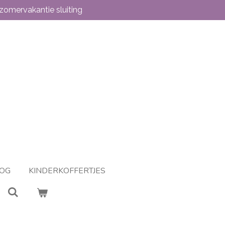
zomervakantie sluiting
OG
KINDERKOFFERTJES