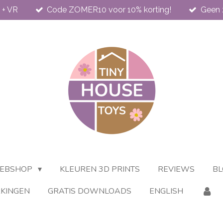
 + VR
Code ZOMER10 voor 10% korting!
Geen 
EBSHOP
KLEUREN 3D PRINTS
REVIEWS
BL
KINGEN
GRATIS DOWNLOADS
ENGLISH