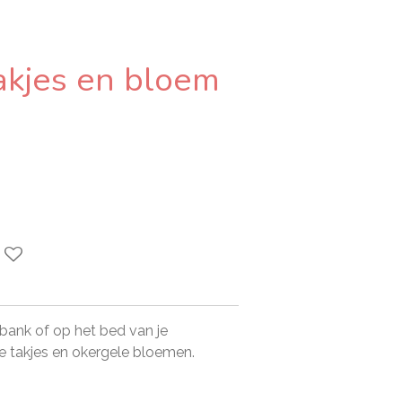
akjes en bloem
bank of op het bed van je
e takjes en okergele bloemen.
m