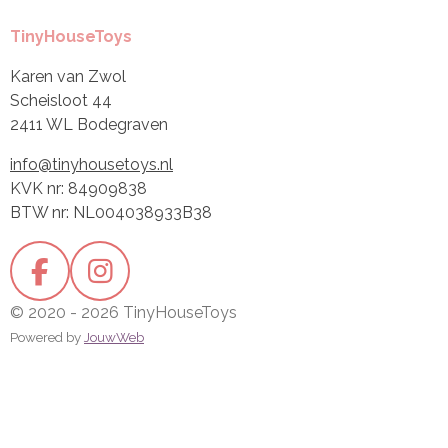
TinyHouseToys
Karen van Zwol
Scheisloot 44
2411 WL Bodegraven
info@tinyhousetoys.nl
KVK nr: 84909838
BTW nr: NL004038933B38
F
I
a
n
© 2020 - 2026 TinyHouseToys
c
s
Powered by
JouwWeb
e
t
b
a
o
g