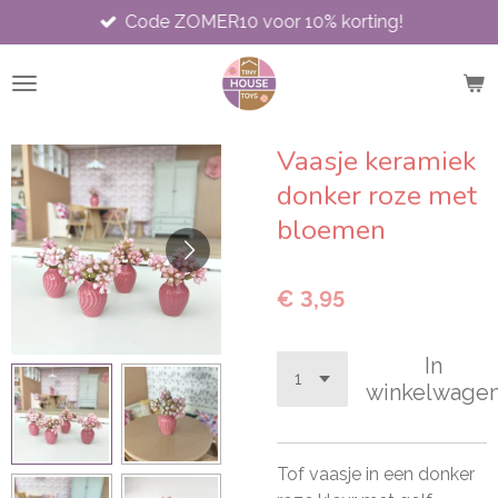
Code ZOMER10 voor 10% korting!
Ga
direct
naar
de
hoofdinhoud
Vaasje keramiek
donker roze met
bloemen
€ 3,95
In
winkelwage
Tof vaasje in een donker