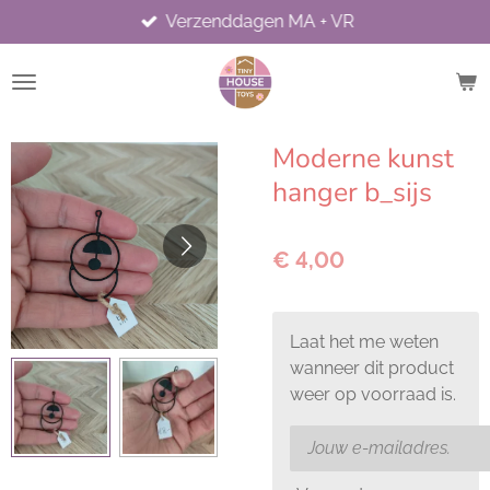
Verzenddagen MA + VR
Ga
direct
naar
de
hoofdinhoud
Moderne kunst
hanger b_sijs
€ 4,00
Laat het me weten
wanneer dit product
weer op voorraad is.