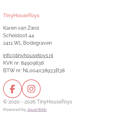
TinyHouseToys
Karen van Zwol
Scheisloot 44
2411 WL Bodegraven
info@tinyhousetoys.nl
KVK nr: 84909838
BTW nr: NL004038933B38
F
I
a
n
© 2020 - 2026 TinyHouseToys
c
s
Powered by
JouwWeb
e
t
b
a
o
g