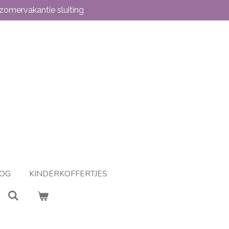
zomervakantie sluiting
OG
KINDERKOFFERTJES