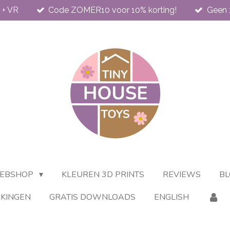
 + VR
Code ZOMER10 voor 10% korting!
Geen 
EBSHOP
KLEUREN 3D PRINTS
REVIEWS
BL
KINGEN
GRATIS DOWNLOADS
ENGLISH