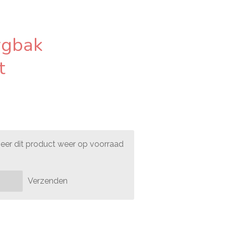
rgbak
t
er dit product weer op voorraad
Verzenden