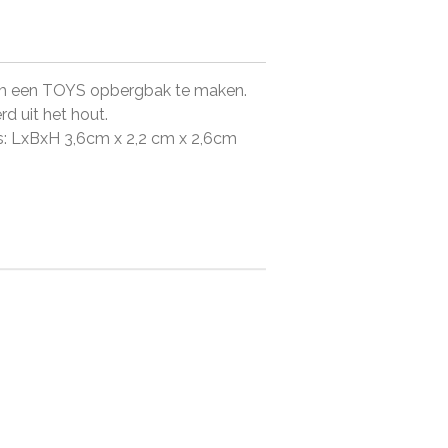
m een TOYS opbergbak te maken.
rd uit het hout.
is: LxBxH 3,6cm x 2,2 cm x 2,6cm