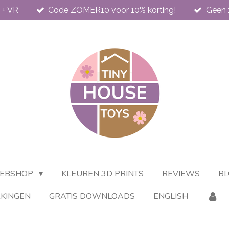
 + VR
Code ZOMER10 voor 10% korting!
Geen 
EBSHOP
KLEUREN 3D PRINTS
REVIEWS
BL
KINGEN
GRATIS DOWNLOADS
ENGLISH