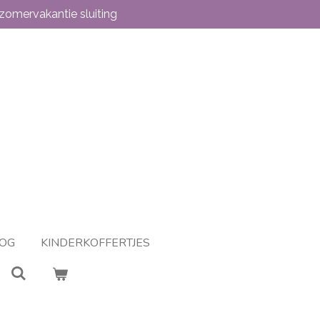
zomervakantie sluiting
OG
KINDERKOFFERTJES