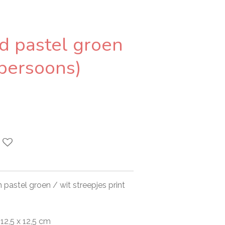
 pastel groen
 persoons)
pastel groen / wit streepjes print
 12,5 x 12,5 cm