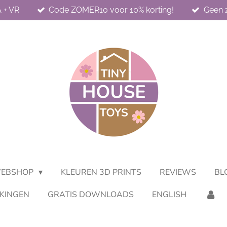
 + VR
Code ZOMER10 voor 10% korting!
Geen z
EBSHOP
KLEUREN 3D PRINTS
REVIEWS
BL
KINGEN
GRATIS DOWNLOADS
ENGLISH