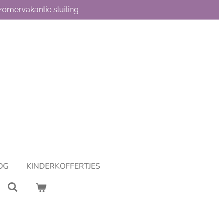
omervakantie sluiting
OG
KINDERKOFFERTJES