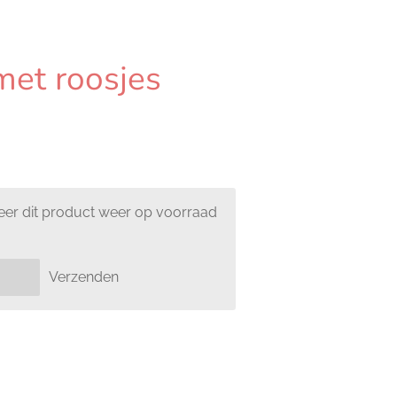
 met roosjes
er dit product weer op voorraad
Verzenden