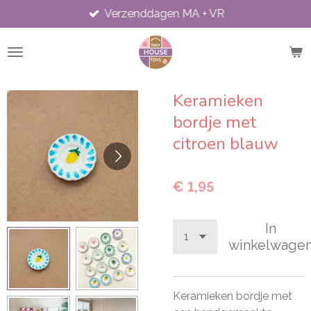
Verzenddagen MA + VR
Ga
direct
naar
de
hoofdinhoud
Keramieken
bordje met
citroen blauw
€ 1,95
In
winkelwage
Keramieken bordje met