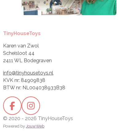
TinyHouseToys
Karen van Zwol
Scheisloot 44
2411 WL Bodegraven
info@tinyhousetoys.nl
KVK nr: 84909838
BTW nr: NL004038933B38
F
I
a
n
© 2020 - 2026 TinyHouseToys
c
s
Powered by
JouwWeb
e
t