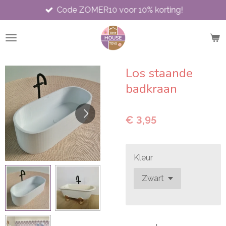
Code ZOMER10 voor 10% korting!
Ga
direct
naar
de
hoofdinhoud
Los staande
badkraan
€ 3,95
Kleur