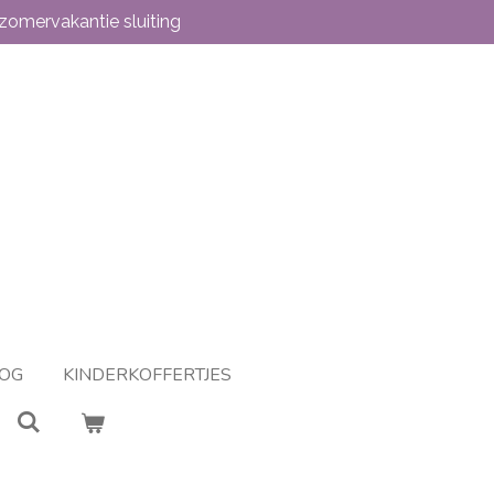
zomervakantie sluiting
OG
KINDERKOFFERTJES