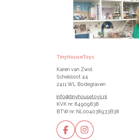
TinyHouseToys
Karen van Zwol
Scheisloot 44
2411 WL Bodegraven
info@tinyhousetoys.nl
KVK nr: 84909838
BTW nr: NL004038933B38
F
I