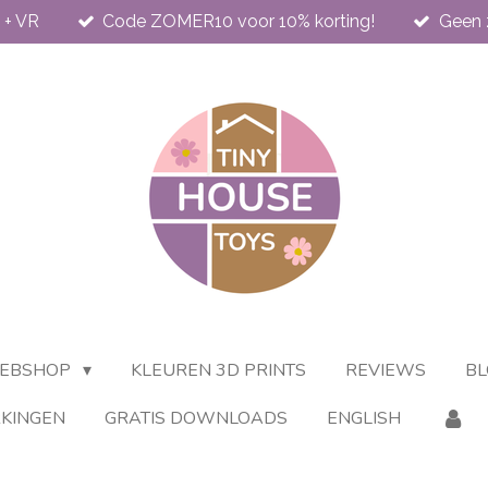
 + VR
Code ZOMER10 voor 10% korting!
Geen 
EBSHOP
KLEUREN 3D PRINTS
REVIEWS
BL
KINGEN
GRATIS DOWNLOADS
ENGLISH