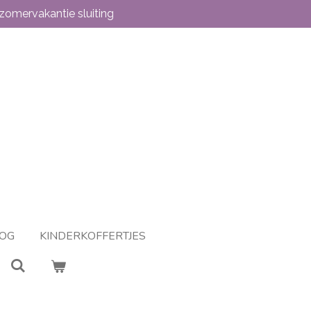
zomervakantie sluiting
OG
KINDERKOFFERTJES