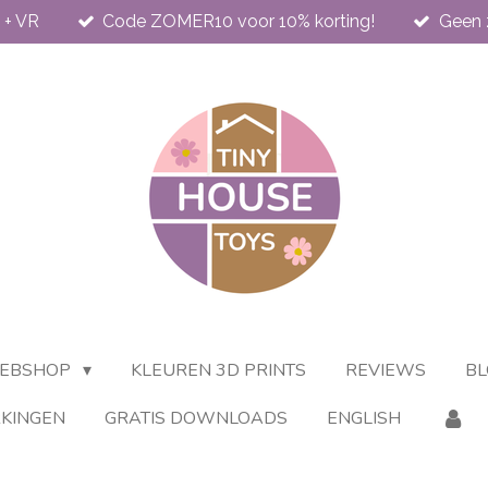
 + VR
Code ZOMER10 voor 10% korting!
Geen 
EBSHOP
KLEUREN 3D PRINTS
REVIEWS
BL
KINGEN
GRATIS DOWNLOADS
ENGLISH