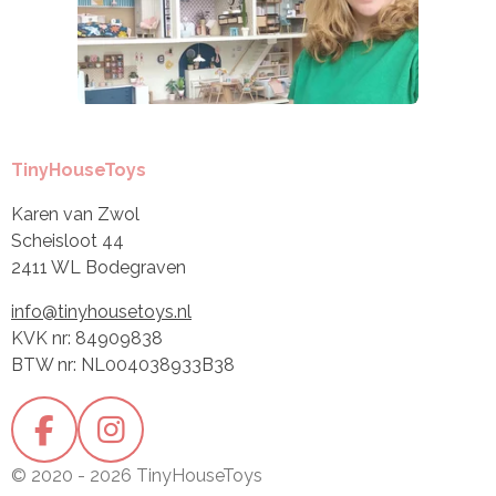
TinyHouseToys
Karen van Zwol
Scheisloot 44
2411 WL Bodegraven
info@tinyhousetoys.nl
KVK nr: 84909838
BTW nr: NL004038933B38
F
I
a
n
© 2020 - 2026 TinyHouseToys