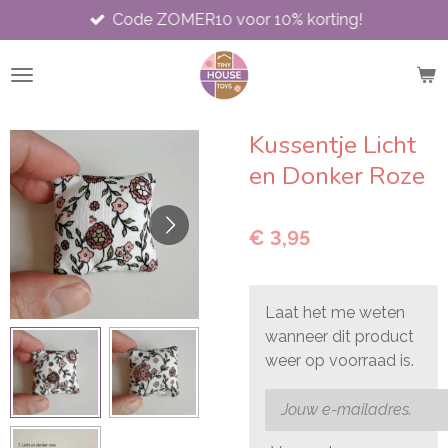
Code ZOMER10 voor 10% korting!
Ga
direct
naar
de
hoofdinhoud
Kussentje Licht
en Donker Roze
€ 3,95
Laat het me weten
wanneer dit product
weer op voorraad is.