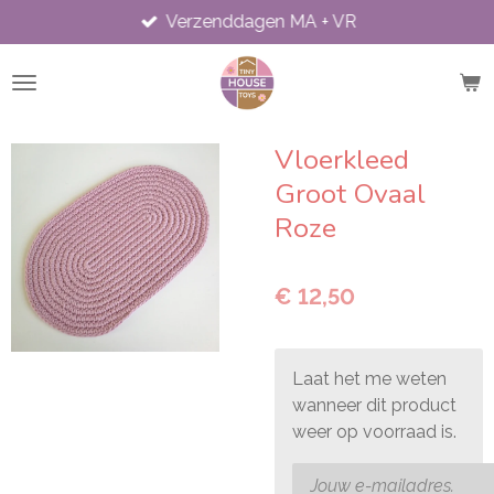
Verzenddagen MA + VR
Ga
direct
naar
de
hoofdinhoud
Vloerkleed
Groot Ovaal
Roze
€ 12,50
Laat het me weten
wanneer dit product
weer op voorraad is.