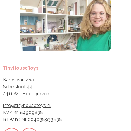
TinyHouseToys
Karen van Zwol
Scheisloot 44
2411 WL Bodegraven
info@tinyhousetoys.nl
KVK nr: 84909838
BTW nr: NL004038933B38