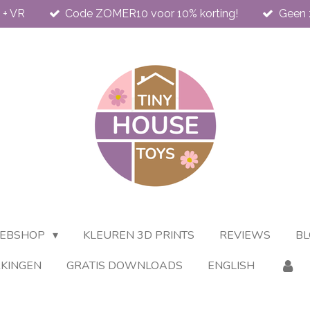
 + VR
Code ZOMER10 voor 10% korting!
Geen 
EBSHOP
KLEUREN 3D PRINTS
REVIEWS
BL
KINGEN
GRATIS DOWNLOADS
ENGLISH