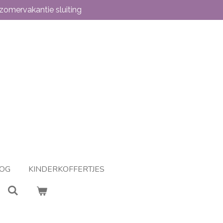
zomervakantie sluiting
OG
KINDERKOFFERTJES