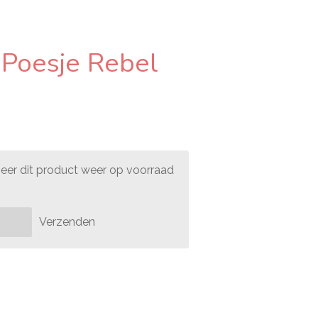
 Poesje Rebel
er dit product weer op voorraad
Verzenden