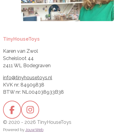
TinyHouseToys
Karen van Zwol
Scheisloot 44
2411 WL Bodegraven
info@tinyhousetoys.nl
KVK nr: 84909838
BTW nr: NL004038933B38
F
I
a
n
© 2020 - 2026 TinyHouseToys
c
s
Powered by
JouwWeb