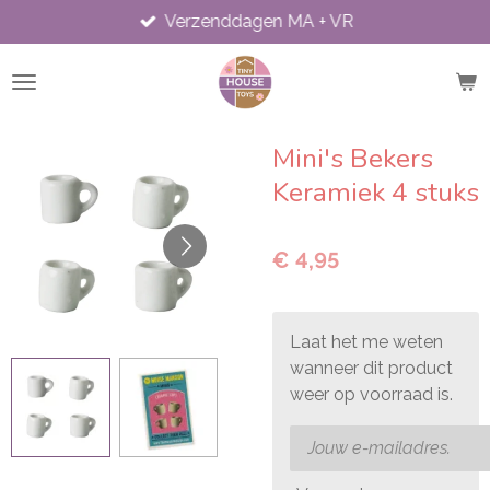
Verzenddagen MA + VR
Ga
direct
naar
de
hoofdinhoud
Mini's Bekers
Keramiek 4 stuks
€ 4,95
Laat het me weten
wanneer dit product
weer op voorraad is.