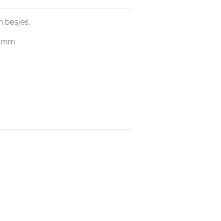
n besjes.
10 mm