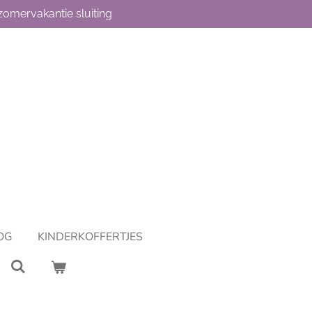
omervakantie sluiting
OG
KINDERKOFFERTJES