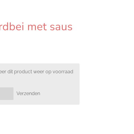
rdbei met saus
er dit product weer op voorraad
Verzenden