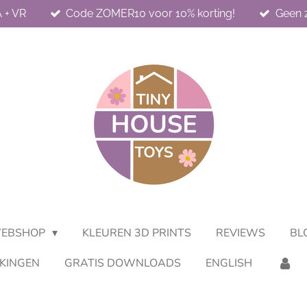
 + VR
Code ZOMER10 voor 10% korting!
Geen z
EBSHOP
KLEUREN 3D PRINTS
REVIEWS
BL
KINGEN
GRATIS DOWNLOADS
ENGLISH