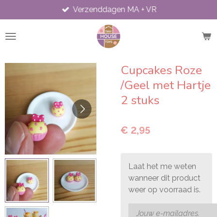
Verzenddagen MA + VR
Ga
direct
naar
de
hoofdinhoud
Cupcakes Roze
/Geel met Hartje
2 stuks
€ 2,95
Laat het me weten
wanneer dit product
weer op voorraad is.