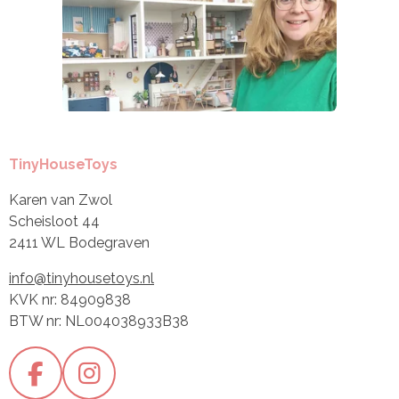
TinyHouseToys
Karen van Zwol
Scheisloot 44
2411 WL Bodegraven
info@tinyhousetoys.nl
KVK nr: 84909838
BTW nr: NL004038933B38
F
I