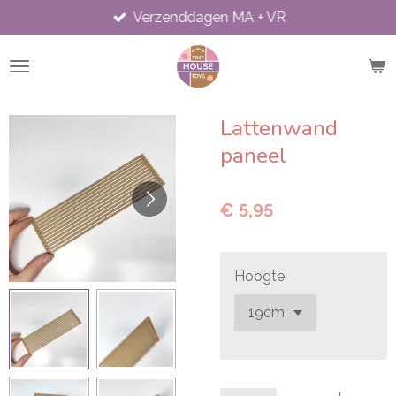
Verzenddagen MA + VR
Ga
direct
naar
de
hoofdinhoud
Lattenwand
paneel
€ 5,95
Hoogte