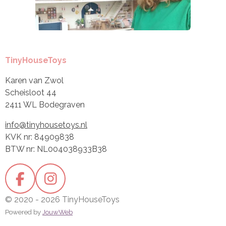
TinyHouseToys
Karen van Zwol
Scheisloot 44
2411 WL Bodegraven
info@tinyhousetoys.nl
KVK nr: 84909838
BTW nr: NL004038933B38
F
I
a
n
© 2020 - 2026 TinyHouseToys
c
s
Powered by
JouwWeb