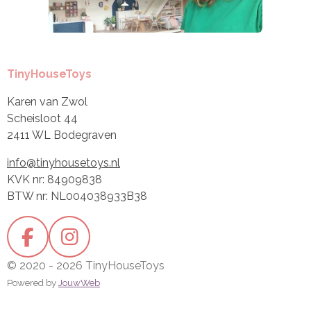
TinyHouseToys
Karen van Zwol
Scheisloot 44
2411 WL Bodegraven
info@tinyhousetoys.nl
KVK nr: 84909838
BTW nr: NL004038933B38
F
I
a
n
© 2020 - 2026 TinyHouseToys
c
s
Powered by
JouwWeb
e
t