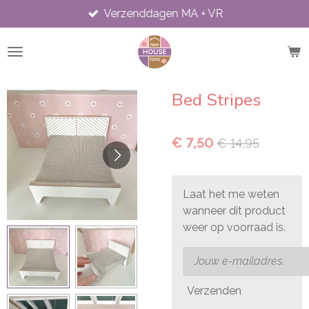
Verzenddagen MA + VR
Ga
direct
naar
de
hoofdinhoud
Bed Stripes
€ 7,50
€ 14,95
Laat het me weten
wanneer dit product
weer op voorraad is.
Verzenden