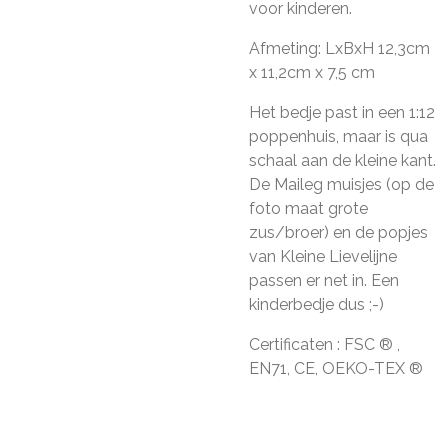
voor kinderen.
Afmeting: LxBxH 12,3cm
x 11,2cm x 7,5 cm
Het bedje past in een 1:12
poppenhuis, maar is qua
schaal aan de kleine kant.
De Maileg muisjes (op de
foto maat grote
zus/broer) en de popjes
van Kleine Lievelijne
passen er net in. Een
kinderbedje dus ;-)
Certificaten : FSC ® ,
EN71, CE, OEKO-TEX ®