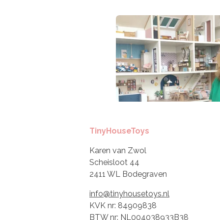
TinyHouseToys
Karen van Zwol
Scheisloot 44
2411 WL Bodegraven
info@tinyhousetoys.nl
KVK nr: 84909838
BTW nr: NL004038933B38