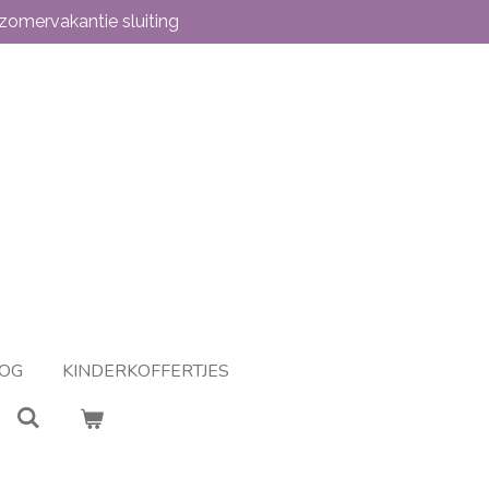
zomervakantie sluiting
OG
KINDERKOFFERTJES