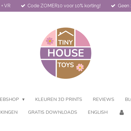
 + VR
Code ZOMER10 voor 10% korting!
Geen 
EBSHOP
KLEUREN 3D PRINTS
REVIEWS
BL
KINGEN
GRATIS DOWNLOADS
ENGLISH